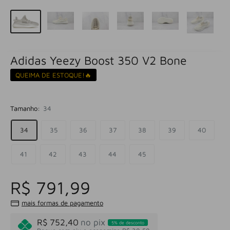
Adidas Yeezy Boost 350 V2 Bone
QUEIMA DE ESTOQUE!🔥
Tamanho:
34
34
35
36
37
38
39
40
41
42
43
44
45
R$ 791,99
mais formas de pagamento
R$ 752,40
no pix
5% de desconto