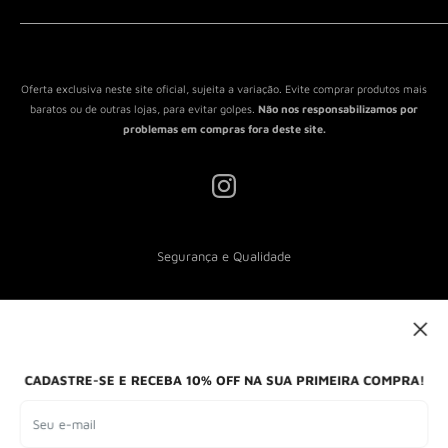
Política de Reembolso
Política de Envio
Termos de Serviço
Oferta exclusiva neste site oficial, sujeita a variação. Evite comprar produtos mais
baratos ou de outras lojas, para evitar golpes.
Não nos responsabilizamos por
problemas em compras fora deste site.
Segurança e Qualidade
Nós aceitamos
CADASTRE-SE E RECEBA 10% OFF NA SUA PRIMEIRA COMPRA!
Seu e-mail