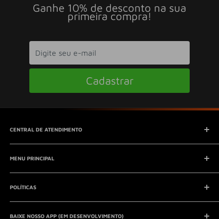
Ganhe 10% de desconto na sua
primeira compra!
Cadastrar
CENTRAL DE ATENDIMENTO
SAC (Serviço de Atendimento ao Consumidor)
MENU PRINCIPAL
E-mail:
contato@seucontato.com.br
Telefone:
41 8761-7286
Início
POLÍTICAS
Catálogo
Entrar em contato
Aviso Legal
QUEM SOMOS?
BAIXE NOSSO APP (EM DESENVOLVIMENTO)
Política de Privacidade