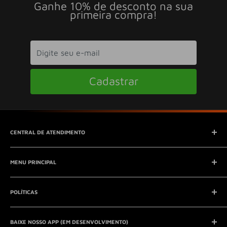
Ganhe 10% de desconto na sua
primeira compra!
Cadastrar
CENTRAL DE ATENDIMENTO
SAC (Serviço de Atendimento ao Consumidor)
MENU PRINCIPAL
E-mail:
contato@seucontato.com.br
Telefone:
41 8761-7286
Início
POLÍTICAS
Catálogo
Entrar em contato
Aviso Legal
QUEM SOMOS?
BAIXE NOSSO APP (EM DESENVOLVIMENTO)
Política de Privacidade