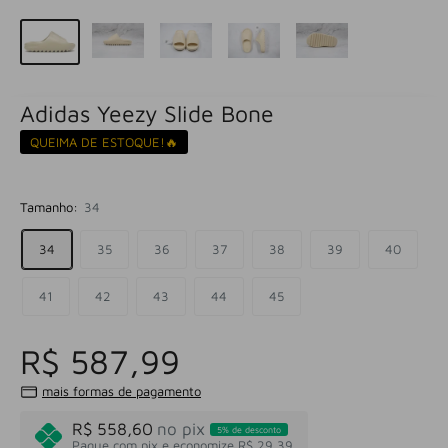
Adidas Yeezy Slide Bone
QUEIMA DE ESTOQUE!🔥
Tamanho:
34
34
35
36
37
38
39
40
41
42
43
44
45
R$ 587,99
mais formas de pagamento
R$ 558,60
no pix
5% de desconto
Pague com pix e economize R$ 29,39