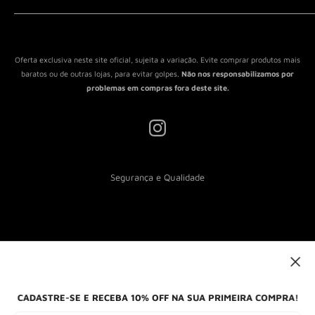
Política de Reembolso
Política de Envio
Termos de Serviço
Oferta exclusiva neste site oficial, sujeita a variação. Evite comprar produtos mais
baratos ou de outras lojas, para evitar golpes.
Não nos responsabilizamos por
problemas em compras fora deste site.
Segurança e Qualidade
Nós aceitamos
CADASTRE-SE E RECEBA 10% OFF NA SUA PRIMEIRA COMPRA!