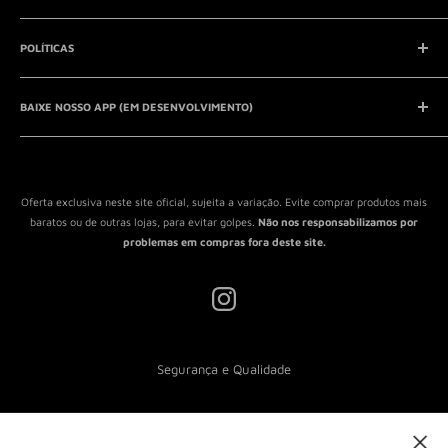
Telefone:
41 8761-7286
Início
POLÍTICAS
Catálogo
Entrar em contato
Aviso Legal
QUEM SOMOS?
BAIXE NOSSO APP (EM DESENVOLVIMENTO)
Política de Privacidade
Política de Reembolso
Política de Envio
Termos de Serviço
Oferta exclusiva neste site oficial, sujeita a variação. Evite comprar produtos mais
baratos ou de outras lojas, para evitar golpes.
Não nos responsabilizamos por
problemas em compras fora deste site.
Segurança e Qualidade