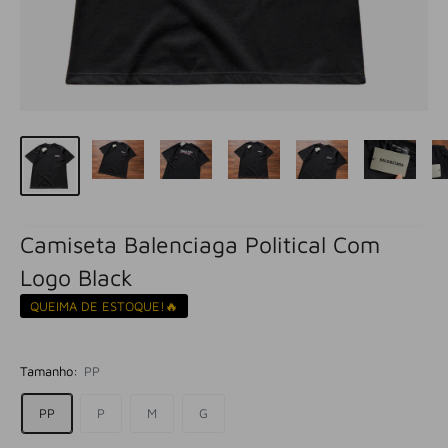
Camiseta Balenciaga Political Com
Logo Black
QUEIMA DE ESTOQUE!🔥
Tamanho:
PP
PP
P
M
G