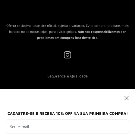
Política de Reembolso
Política de Envio
Termos de Serviço
Oferta exclusiva neste site oficial, sujeita a variação. Evite comprar produtos mais
baratos ou de outras lojas, para evitar golpes.
Não nos responsabilizamos por
problemas em compras fora deste site.
Segurança e Qualidade
Nós aceitamos
CADASTRE-SE E RECEBA 10% OFF NA SUA PRIMEIRA COMPRA!
Seu e-mail