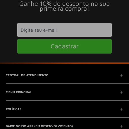
Ganhe 10% de desconto na sua
primeira compra!
Cadastrar
CENTRAL DE ATENDIMENTO
SAC (Serviço de Atendimento ao Consumidor)
MENU PRINCIPAL
E-mail:
contato@seucontato.com.br
Telefone:
41 8761-7286
Início
POLÍTICAS
Catálogo
Entrar em contato
Aviso Legal
QUEM SOMOS?
BAIXE NOSSO APP (EM DESENVOLVIMENTO)
Política de Privacidade