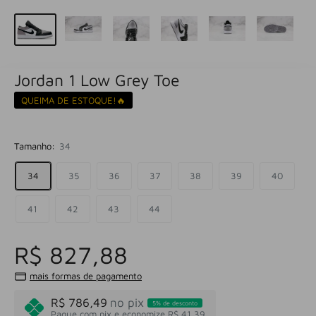
Jordan 1 Low Grey Toe
QUEIMA DE ESTOQUE!🔥
Tamanho:
34
34
35
36
37
38
39
40
41
42
43
44
R$ 827,88
mais formas de pagamento
R$ 786,49
no pix
5% de desconto
Pague com pix e economize R$ 41,39