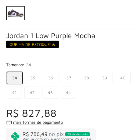
Jordan 1 Low Purple Mocha
QUEIMA DE ESTOQUE!🔥
Tamanho:
34
34
35
36
37
38
39
40
41
42
43
44
R$ 827,88
mais formas de pagamento
R$ 786,49
no pix
5% de desconto
Pague com pix e economize R$ 41,39