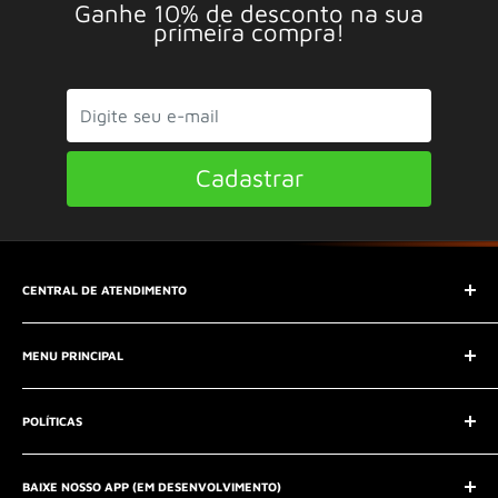
Ganhe 10% de desconto na sua
primeira compra!
Cadastrar
CENTRAL DE ATENDIMENTO
SAC (Serviço de Atendimento ao Consumidor)
MENU PRINCIPAL
E-mail:
contato@seucontato.com.br
Telefone:
41 8761-7286
Início
POLÍTICAS
Catálogo
Entrar em contato
Aviso Legal
QUEM SOMOS?
BAIXE NOSSO APP (EM DESENVOLVIMENTO)
Política de Privacidade