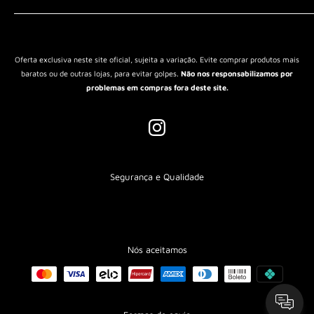
Política de Reembolso
Política de Envio
Termos de Serviço
Oferta exclusiva neste site oficial, sujeita a variação. Evite comprar produtos mais
baratos ou de outras lojas, para evitar golpes.
Não nos responsabilizamos por
problemas em compras fora deste site.
Segurança e Qualidade
Nós aceitamos
CADASTRE-SE E RECEBA 10% OFF NA SUA PRIMEIRA COMPRA!
Seu e-mail