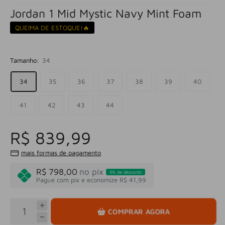
Jordan 1 Mid Mystic Navy Mint Foam
QUEIMA DE ESTOQUE!🔥
Tamanho:
34
34
35
36
37
38
39
40
41
42
43
44
R$ 839,99
mais formas de pagamento
R$ 798,00
no pix
5% de desconto
Pague com pix e economize R$ 41,99
COMPRAR AGORA