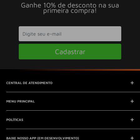
Ganhe 10% de desconto na sua
primeira compra!
Cadastrar
CENTRAL DE ATENDIMENTO
SAC (Serviço de Atendimento ao Consumidor)
MENU PRINCIPAL
E-mail:
contato@seucontato.com.br
Telefone:
41 8761-7286
Início
POLÍTICAS
Catálogo
Entrar em contato
Aviso Legal
QUEM SOMOS?
BAIXE NOSSO APP (EM DESENVOLVIMENTO)
Política de Privacidade