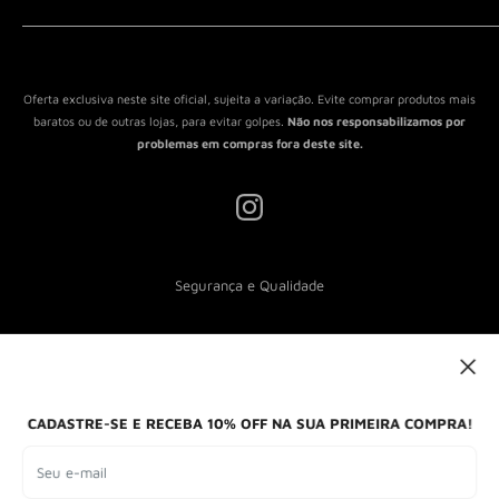
Política de Reembolso
Política de Envio
Termos de Serviço
Oferta exclusiva neste site oficial, sujeita a variação. Evite comprar produtos mais
baratos ou de outras lojas, para evitar golpes.
Não nos responsabilizamos por
problemas em compras fora deste site.
Segurança e Qualidade
Nós aceitamos
CADASTRE-SE E RECEBA 10% OFF NA SUA PRIMEIRA COMPRA!
Seu e-mail