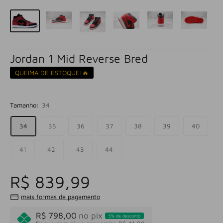
Jordan 1 Mid Reverse Bred
QUEIMA DE ESTOQUE!🔥
Tamanho:
34
34
35
36
37
38
39
40
41
42
43
44
R$ 839,99
mais formas de pagamento
R$ 798,00
no pix
5% de desconto