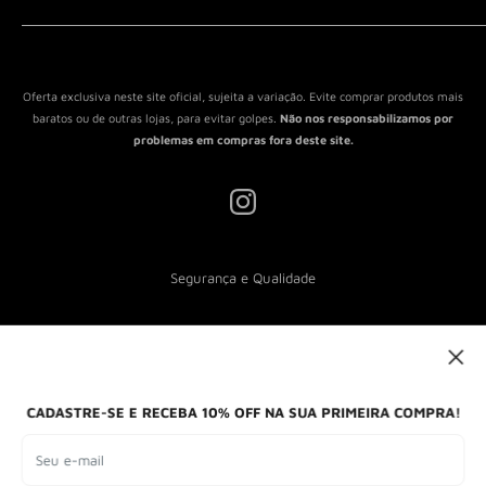
Política de Reembolso
Política de Envio
Termos de Serviço
Oferta exclusiva neste site oficial, sujeita a variação. Evite comprar produtos mais
baratos ou de outras lojas, para evitar golpes.
Não nos responsabilizamos por
problemas em compras fora deste site.
Segurança e Qualidade
Nós aceitamos
CADASTRE-SE E RECEBA 10% OFF NA SUA PRIMEIRA COMPRA!
Seu e-mail