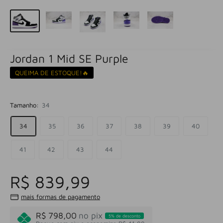
Jordan 1 Mid SE Purple
QUEIMA DE ESTOQUE!🔥
Tamanho:
34
34
35
36
37
38
39
40
41
42
43
44
R$ 839,99
mais formas de pagamento
R$ 798,00
no pix
5% de desconto