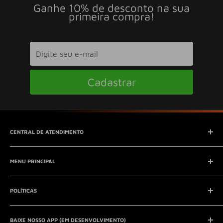
Ganhe 10% de desconto na sua
primeira compra!
Cadastrar
CENTRAL DE ATENDIMENTO
SAC (Serviço de Atendimento ao Consumidor)
MENU PRINCIPAL
E-mail:
contato@seucontato.com.br
Telefone:
41 8761-7286
Início
POLÍTICAS
Catálogo
Entrar em contato
Aviso Legal
QUEM SOMOS?
BAIXE NOSSO APP (EM DESENVOLVIMENTO)
Política de Privacidade