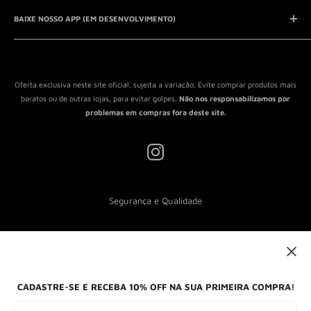
Entrar em contato
Aviso Legal
QUEM SOMOS?
BAIXE NOSSO APP (EM DESENVOLVIMENTO)
Política de Privacidade
Política de Reembolso
Política de Envio
Termos de Serviço
Oferta exclusiva neste site oficial, sujeita a variação. Evite comprar produtos mais
baratos ou de outras lojas, para evitar golpes.
Não nos responsabilizamos por
problemas em compras fora deste site.
Segurança e Qualidade
Nós aceitamos
CADASTRE-SE E RECEBA 10% OFF NA SUA PRIMEIRA COMPRA!