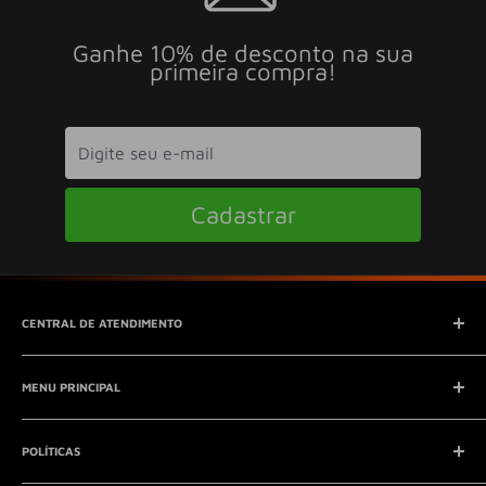
Ganhe 10% de desconto na sua
primeira compra!
Cadastrar
CENTRAL DE ATENDIMENTO
SAC (Serviço de Atendimento ao Consumidor)
MENU PRINCIPAL
E-mail:
contato@seucontato.com.br
Telefone:
41 8761-7286
Início
POLÍTICAS
Catálogo