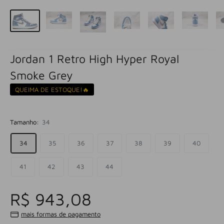
Jordan 1 Retro High Hyper Royal
Smoke Grey
QUEIMA DE ESTOQUE!🔥
Tamanho:
34
34
35
36
37
38
39
40
41
42
43
44
R$ 943,08
mais formas de pagamento