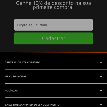
Ganhe 10% de desconto na sua
primeira compra!
Cadastrar
CENTRAL DE ATENDIMENTO
SAC (Serviço de Atendimento ao Consumidor)
MENU PRINCIPAL
E-mail:
contato@seucontato.com.br
Telefone:
41 8761-7286
Início
POLÍTICAS
Catálogo
Entrar em contato
Aviso Legal
QUEM SOMOS?
BAIXE NOSSO APP (EM DESENVOLVIMENTO)
Política de Privacidade