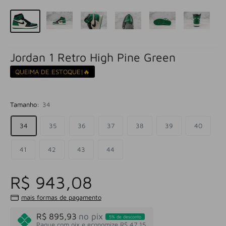
Jordan 1 Retro High Pine Green
QUEIMA DE ESTOQUE!🔥
Tamanho:
34
34
35
36
37
38
39
40
41
42
43
44
R$ 943,08
mais formas de pagamento
R$ 895,93
no pix
5% de desconto
Pague com pix e economize R$ 47,15