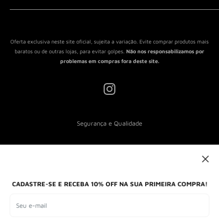
Política de Reembolso
Política de Envio
Termos de Serviço
Oferta exclusiva neste site oficial, sujeita a variação. Evite comprar produtos mais
baratos ou de outras lojas, para evitar golpes.
Não nos responsabilizamos por
problemas em compras fora deste site.
Segurança e Qualidade
Nós aceitamos
CADASTRE-SE E RECEBA 10% OFF NA SUA PRIMEIRA COMPRA!
Seu e-mail