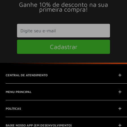
Ganhe 10% de desconto na sua
primeira compra!
Cadastrar
CENTRAL DE ATENDIMENTO
SAC (Serviço de Atendimento ao Consumidor)
MENU PRINCIPAL
E-mail:
contato@seucontato.com.br
Telefone:
41 8761-7286
Início
POLÍTICAS
Catálogo
Entrar em contato
Aviso Legal
QUEM SOMOS?
BAIXE NOSSO APP (EM DESENVOLVIMENTO)
Política de Privacidade