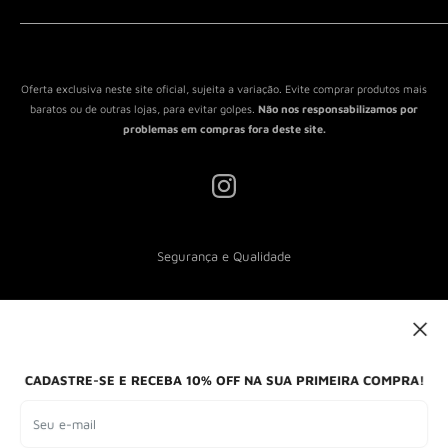
Política de Reembolso
Política de Envio
Termos de Serviço
Oferta exclusiva neste site oficial, sujeita a variação. Evite comprar produtos mais
baratos ou de outras lojas, para evitar golpes.
Não nos responsabilizamos por
problemas em compras fora deste site.
Segurança e Qualidade
Nós aceitamos
CADASTRE-SE E RECEBA 10% OFF NA SUA PRIMEIRA COMPRA!
Seu e-mail