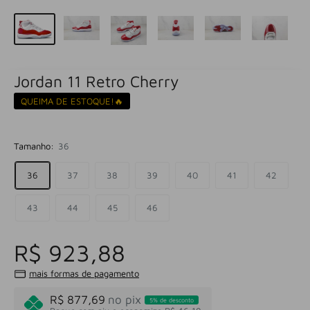
Jordan 11 Retro Cherry
QUEIMA DE ESTOQUE!🔥
Tamanho:
36
36
37
38
39
40
41
42
43
44
45
46
R$ 923,88
mais formas de pagamento
R$ 877,69
no pix
5% de desconto