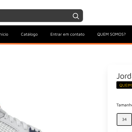
Entrar / Criar conta
Minha conta
nício
Catálogo
Entrar em contato
QUEM SOMOS?
Jord
QUEIM
Tamanh
34