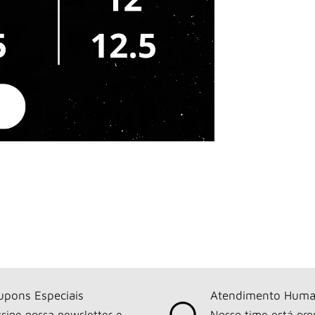
upons Especiais
Atendimento Huma
sine nossa newsletter e
Nosso time está pro