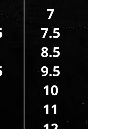
CADASTRE-SE E RECEBA 10% OFF NA SUA
PRIMEIRA COMPRA!
Seu e-mail
PEGAR CUPOM