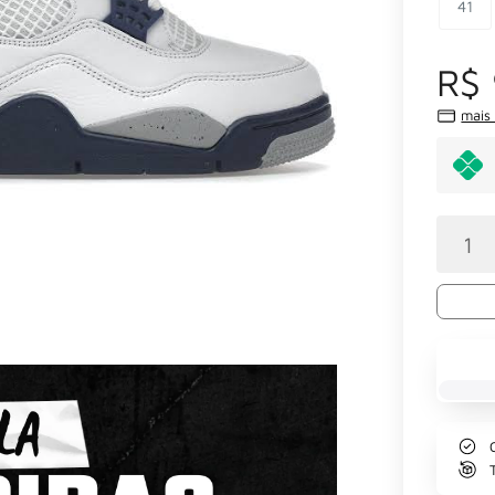
41
R$
mais