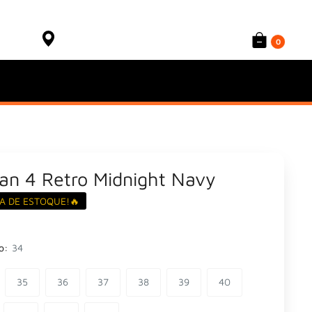
Onde está meu produto?
Sacola
Rastrear Pedido
0
an 4 Retro Midnight Navy
A DE ESTOQUE!🔥
o:
34
35
36
37
38
39
40