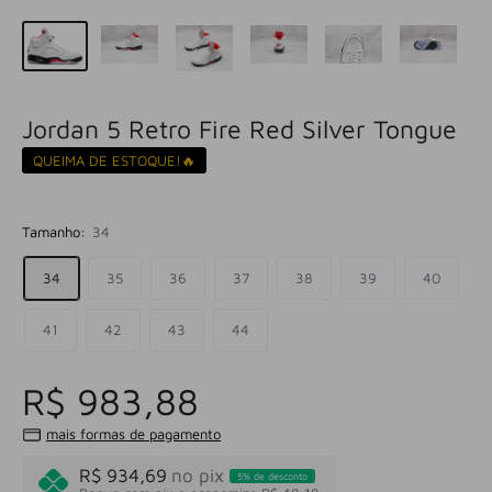
Jordan 5 Retro Fire Red Silver Tongue
QUEIMA DE ESTOQUE!🔥
Tamanho:
34
34
35
36
37
38
39
40
41
42
43
44
R$ 983,88
mais formas de pagamento
R$ 934,69
no pix
5% de desconto