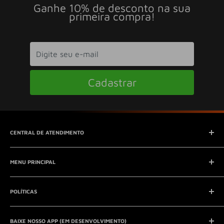
Ganhe 10% de desconto na sua
primeira compra!
Cadastrar
CENTRAL DE ATENDIMENTO
SAC (Serviço de Atendimento ao Consumidor)
MENU PRINCIPAL
E-mail:
contato@seucontato.com.br
Telefone:
41 8761-7286
Início
POLÍTICAS
Catálogo
Entrar em contato
Aviso Legal
QUEM SOMOS?
BAIXE NOSSO APP (EM DESENVOLVIMENTO)
Política de Privacidade