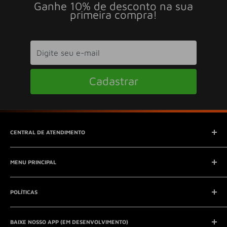
Ganhe 10% de desconto na sua
primeira compra!
Cadastrar
CENTRAL DE ATENDIMENTO
SAC (Serviço de Atendimento ao Consumidor)
MENU PRINCIPAL
E-mail:
contato@seucontato.com.br
Telefone:
41 8761-7286
Início
POLÍTICAS
Catálogo
Entrar em contato
Aviso Legal
QUEM SOMOS?
BAIXE NOSSO APP (EM DESENVOLVIMENTO)
Política de Privacidade