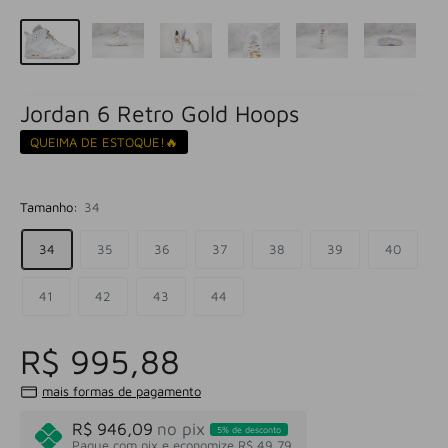
Jordan 6 Retro Gold Hoops
QUEIMA DE ESTOQUE!🔥
Tamanho:
34
34
35
36
37
38
39
40
41
42
43
44
R$ 995,88
mais formas de pagamento
R$ 946,09
no pix
5% de desconto
Pague com pix e economize R$ 49,79