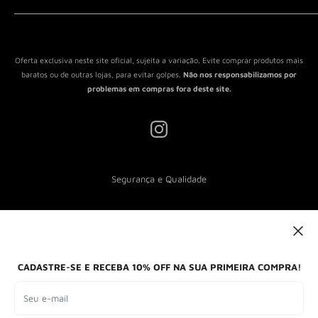
Política de Reembolso
Política de Envio
Termos de Serviço
Oferta exclusiva neste site oficial, sujeita a variação. Evite comprar produtos mais
baratos ou de outras lojas, para evitar golpes.
Não nos responsabilizamos por
problemas em compras fora deste site.
Segurança e Qualidade
Nós aceitamos
CADASTRE-SE E RECEBA 10% OFF NA SUA PRIMEIRA COMPRA!
Seu e-mail