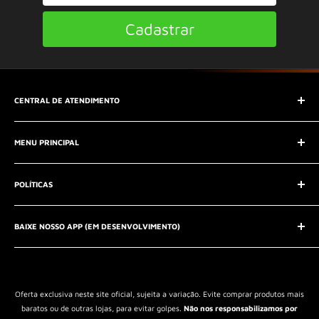
Cadastrar
CENTRAL DE ATENDIMENTO
SAC (Serviço de Atendimento ao Consumidor)
MENU PRINCIPAL
E-mail:
contato@seucontato.com.br
Telefone:
41 8761-7286
Início
POLÍTICAS
Catálogo
Entrar em contato
Aviso Legal
QUEM SOMOS?
BAIXE NOSSO APP (EM DESENVOLVIMENTO)
Política de Privacidade
Política de Reembolso
Política de Envio
Termos de Serviço
Oferta exclusiva neste site oficial, sujeita a variação. Evite comprar produtos mais
baratos ou de outras lojas, para evitar golpes.
Não nos responsabilizamos por