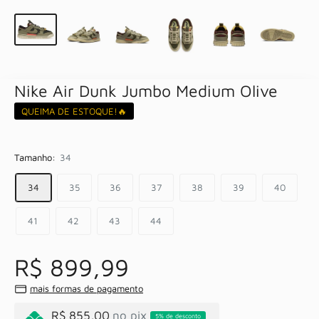
Nike Air Dunk Jumbo Medium Olive
QUEIMA DE ESTOQUE!🔥
Tamanho:
34
34
35
36
37
38
39
40
41
42
43
44
R$ 899,99
mais formas de pagamento
R$ 855,00
no pix
5% de desconto