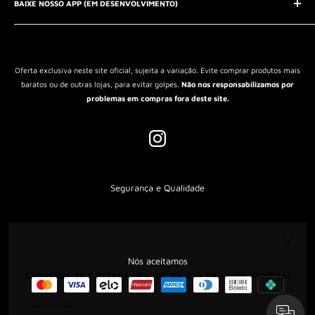
QUEM SOMOS?
BAIXE NOSSO APP (EM DESENVOLVIMENTO)
Política de Privacidade
Política de Reembolso
Política de Envio
Termos de Serviço
Oferta exclusiva neste site oficial, sujeita a variação. Evite comprar produtos mais
baratos ou de outras lojas, para evitar golpes.
Não nos responsabilizamos por
problemas em compras fora deste site.
Segurança e Qualidade
Nós aceitamos
CADASTRE-SE E RECEBA 10% OFF NA SUA PRIMEIRA COMPRA!
Seu e-mail