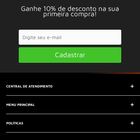
Ganhe 10% de desconto na sua
primeira compra!
Cadastrar
CENTRAL DE ATENDIMENTO
SAC (Serviço de Atendimento ao Consumidor)
MENU PRINCIPAL
E-mail:
contato@seucontato.com.br
Telefone:
41 8761-7286
Início
POLÍTICAS
Catálogo
Entrar em contato
Aviso Legal