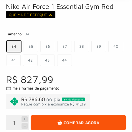
Nike Air Force 1 Essential Gym Red
QUEIMA DE ESTOQUE!🔥
Tamanho:
34
34
35
36
37
38
39
40
41
42
43
44
R$ 827,99
mais formas de pagamento
R$ 786,60
no pix
5% de desconto
Pague com pix e economize R$ 41,39
COMPRAR AGORA