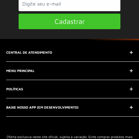
Cadastrar
CENTRAL DE ATENDIMENTO
SAC (Serviço de Atendimento ao Consumidor)
MENU PRINCIPAL
E-mail:
contato@seucontato.com.br
Telefone:
41 8761-7286
Início
POLÍTICAS
Catálogo
Entrar em contato
Aviso Legal
QUEM SOMOS?
BAIXE NOSSO APP (EM DESENVOLVIMENTO)
Política de Privacidade
Política de Reembolso
Política de Envio
Termos de Serviço
Oferta exclusiva neste site oficial, sujeita a variação. Evite comprar produtos mais