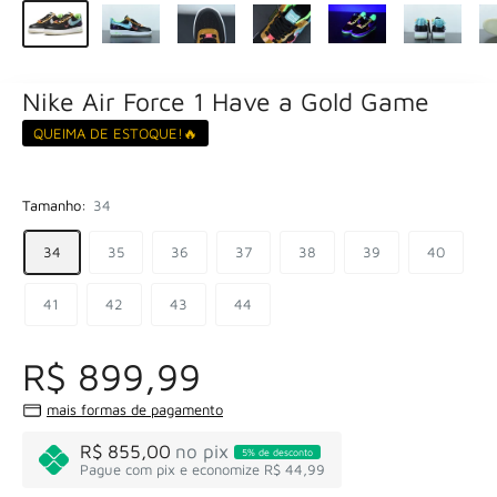
Nike Air Force 1 Have a Gold Game
QUEIMA DE ESTOQUE!🔥
Tamanho:
34
34
35
36
37
38
39
40
41
42
43
44
R$ 899,99
mais formas de pagamento
R$ 855,00
no pix
5% de desconto
Pague com pix e economize R$ 44,99