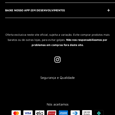
Entrar em contato
Aviso Legal
QUEM SOMOS?
BAIXE NOSSO APP (EM DESENVOLVIMENTO)
Política de Privacidade
Política de Reembolso
Política de Envio
Termos de Serviço
Oferta exclusiva neste site oficial, sujeita a variação. Evite comprar produtos mais
baratos ou de outras lojas, para evitar golpes.
Não nos responsabilizamos por
problemas em compras fora deste site.
Segurança e Qualidade
Nós aceitamos
CADASTRE-SE E RECEBA 10% OFF NA SUA PRIMEIRA COMPRA!