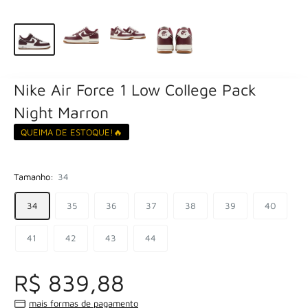
Nike Air Force 1 Low College Pack
Night Marron
QUEIMA DE ESTOQUE!🔥
Tamanho:
34
34
35
36
37
38
39
40
41
42
43
44
R$ 839,88
mais formas de pagamento