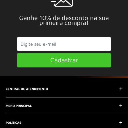
Ganhe 10% de desconto na sua
primeira compra!
Cadastrar
CENTRAL DE ATENDIMENTO
SAC (Serviço de Atendimento ao Consumidor)
MENU PRINCIPAL
E-mail:
contato@seucontato.com.br
Telefone:
41 8761-7286
Início
POLÍTICAS
Catálogo