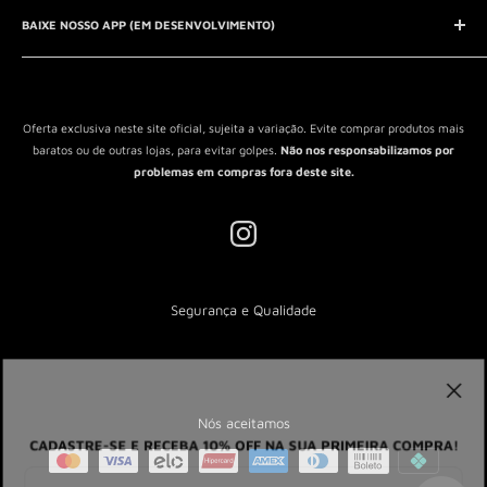
QUEM SOMOS?
BAIXE NOSSO APP (EM DESENVOLVIMENTO)
Política de Privacidade
Política de Reembolso
Política de Envio
Termos de Serviço
Oferta exclusiva neste site oficial, sujeita a variação. Evite comprar produtos mais
baratos ou de outras lojas, para evitar golpes.
Não nos responsabilizamos por
problemas em compras fora deste site.
Segurança e Qualidade
Nós aceitamos
CADASTRE-SE E RECEBA 10% OFF NA SUA PRIMEIRA COMPRA!