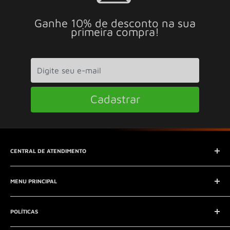
Ganhe 10% de desconto na sua
primeira compra!
Cadastrar
CENTRAL DE ATENDIMENTO
SAC (Serviço de Atendimento ao Consumidor)
MENU PRINCIPAL
E-mail:
contato@seucontato.com.br
Telefone:
41 8761-7286
Início
POLÍTICAS
Catálogo
Entrar em contato
Aviso Legal