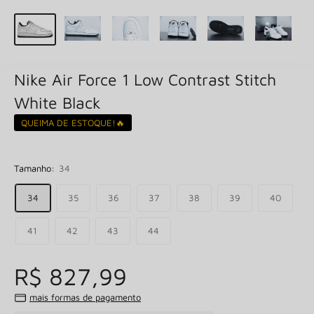
Nike Air Force 1 Low Contrast Stitch
White Black
QUEIMA DE ESTOQUE!🔥
Tamanho:
34
34
35
36
37
38
39
40
41
42
43
44
R$ 827,99
mais formas de pagamento