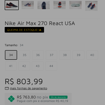
Nike Air Max 270 React USA
QUEIMA DE ESTOQUE!🔥
Tamanho:
34
34
35
36
37
38
39
40
41
42
43
44
R$ 803,99
mais formas de pagamento
R$ 763,80
no pix
5% de desconto
Pague com pix e economize R$ 40,19