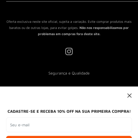
Política de Reembolso
Política de Envio
Termos de Serviço
Oferta exclusiva neste site oficial, sujeita a variação. Evite comprar produtos mais
baratos ou de outras lojas, para evitar golpes.
Não nos responsabilizamos por
problemas em compras fora deste site.
Segurança e Qualidade
Nós aceitamos
CADASTRE-SE E RECEBA 10% OFF NA SUA PRIMEIRA COMPRA!
Seu e-mail
Formas de envio