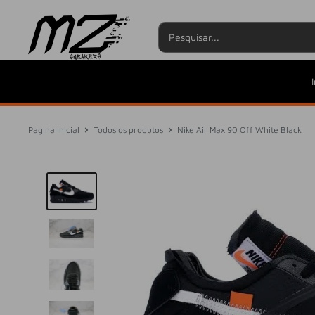
Pular
I
Pagina inicial
Todos os produtos
Nike Air Max 90 Off White Black