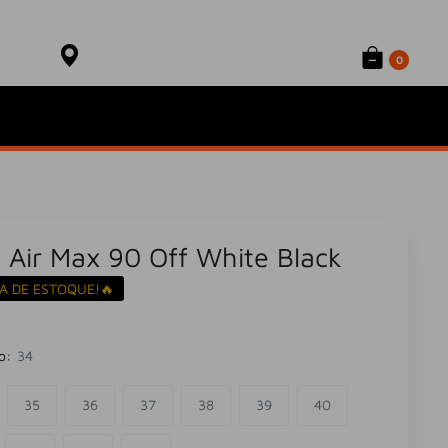
Onde está meu produto?
Sacola
Rastrear Pedido
0
 Air Max 90 Off White Black
A DE ESTOQUE!🔥
o:
34
35
36
37
38
39
40