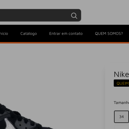
Entrar / Criar conta
Minha conta
nício
Catálogo
Entrar em contato
QUEM SOMOS?
Nike
QUEIM
Tamanh
34