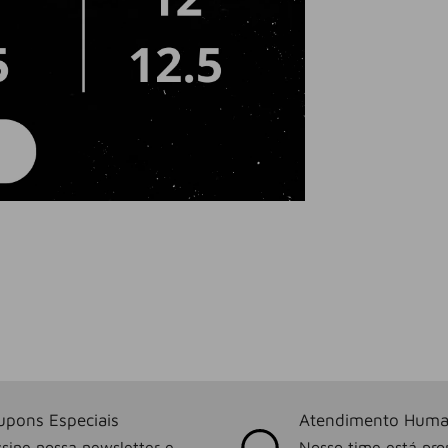
upons Especiais
Atendimento Huma
sine nossa newsletter e
Nosso time está pro