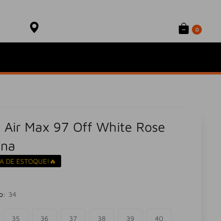
Onde está meu produto?
Sacola
Rastrear Pedido
0
 Air Max 97 Off White Rose
ena
A DE ESTOQUE!🔥
o:
34
35
36
37
38
39
40