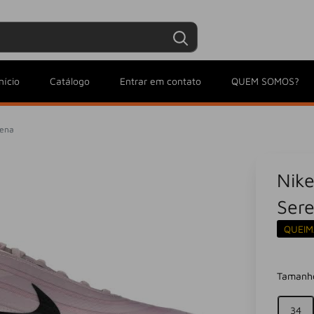
Entrar / Criar conta
Minha conta
nício
Catálogo
Entrar em contato
QUEM SOMOS?
rena
Nike
Ser
QUEIM
Tamanh
34