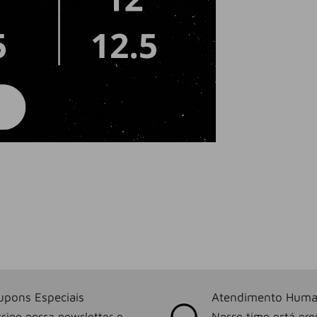
upons Especiais
Atendimento Huma
sine nossa newsletter e
Nosso time está pro