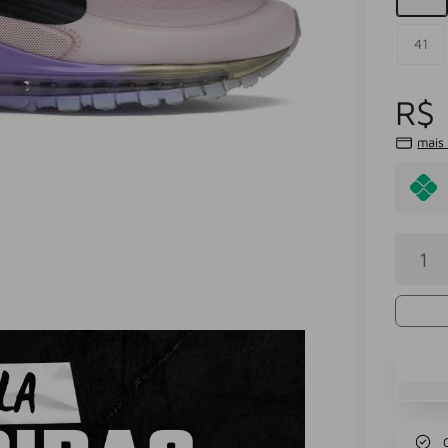
41
R$ 
mais