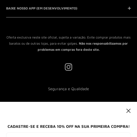
Entrar em contato
Aviso Legal
QUEM SOMOS?
BAIXE NOSSO APP (EM DESENVOLVIMENTO)
Política de Privacidade
Política de Reembolso
Política de Envio
Termos de Serviço
Oferta exclusiva neste site oficial, sujeita a variação. Evite comprar produtos mais
baratos ou de outras lojas, para evitar golpes.
Não nos responsabilizamos por
problemas em compras fora deste site.
Segurança e Qualidade
Nós aceitamos
CADASTRE-SE E RECEBA 10% OFF NA SUA PRIMEIRA COMPRA!