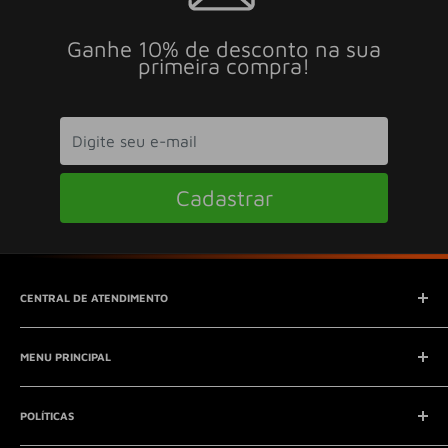
Ganhe 10% de desconto na sua
primeira compra!
Cadastrar
CENTRAL DE ATENDIMENTO
SAC (Serviço de Atendimento ao Consumidor)
MENU PRINCIPAL
E-mail:
contato@seucontato.com.br
Telefone:
41 8761-7286
Início
POLÍTICAS
Catálogo