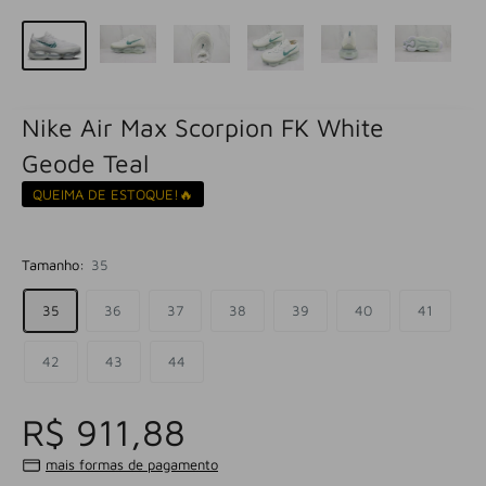
Nike Air Max Scorpion FK White
Geode Teal
QUEIMA DE ESTOQUE!🔥
Tamanho:
35
35
36
37
38
39
40
41
42
43
44
R$ 911,88
mais formas de pagamento