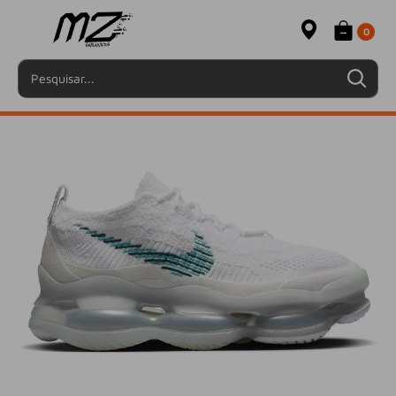
Pular
0