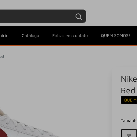
Entrar / Criar conta
Minha conta
nício
Catálogo
Entrar em contato
QUEM SOMOS?
Red
Nik
Red
QUEIM
Tamanh
35