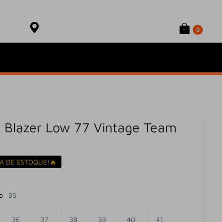
Onde está meu produto?
Sacola
Rastrear Pedido
0
e Blazer Low 77 Vintage Team
A DE ESTOQUE!🔥
o:
35
36
37
38
39
40
41