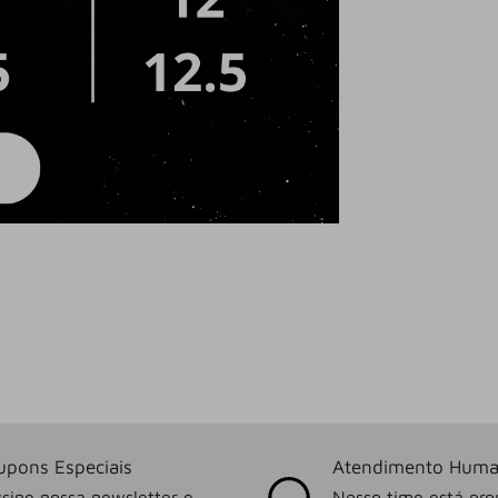
upons Especiais
Atendimento Huma
sine nossa newsletter e
Nosso time está pro