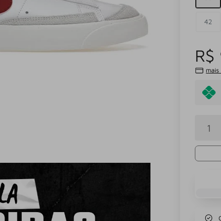
42
R$
mais