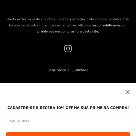
Política de Envio
Termos de Serviço
Oferta exclusiva neste site oficial, sujeita a variação. Evite comprar produtos mais
baratos ou de outras lojas, para evitar golpes.
Não nos responsabilizamos por
problemas em compras fora deste site.
Segurança e Qualidade
Nós aceitamos
CADASTRE-SE E RECEBA 10% OFF NA SUA PRIMEIRA COMPRA!
Seu e-mail
Formas de envio