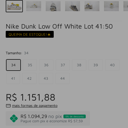
Nike Dunk Low Off White Lot 41:50
QUEIMA DE ESTOQUE!🔥
Tamanho:
34
34
35
36
37
38
39
40
41
42
43
44
R$ 1.151,88
mais formas de pagamento
R$ 1.094,29
no pix
5% de desconto
Pague com pix e economize R$ 57,59