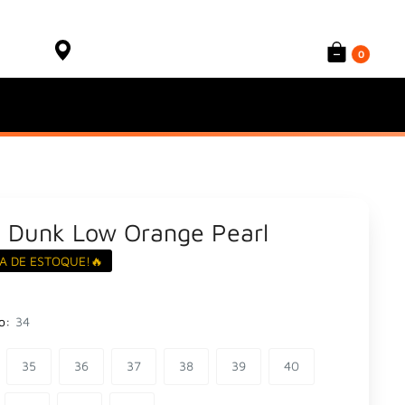
Onde está meu produto?
Sacola
Rastrear Pedido
0
e Dunk Low Orange Pearl
A DE ESTOQUE!🔥
o:
34
35
36
37
38
39
40