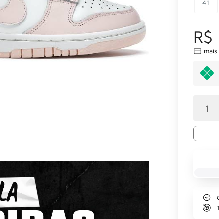
41
R$ 
mais