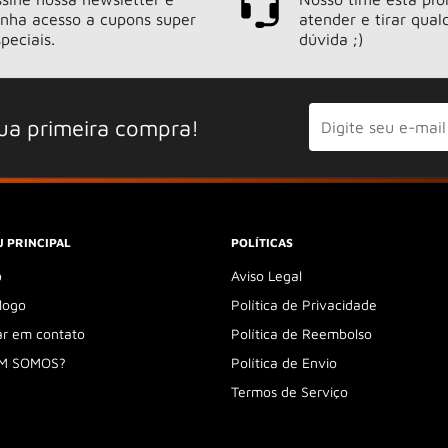
enha acesso a cupons super
atender e tirar qual
peciais.
dúvida ;)
ua primeira compra!
 PRINCIPAL
POLÍTICAS
o
Aviso Legal
logo
Política de Privacidade
ar em contato
Política de Reembolso
M SOMOS?
Política de Envio
Termos de Serviço