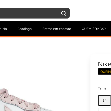
Entrar / Criar conta
Minha conta
nício
Catálogo
Entrar em contato
QUEM SOMOS?
Nik
QUEIM
Tamanh
34