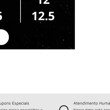
upons Especiais
Atendimento Huma
sine nossa newsletter e
Nosso time está pro