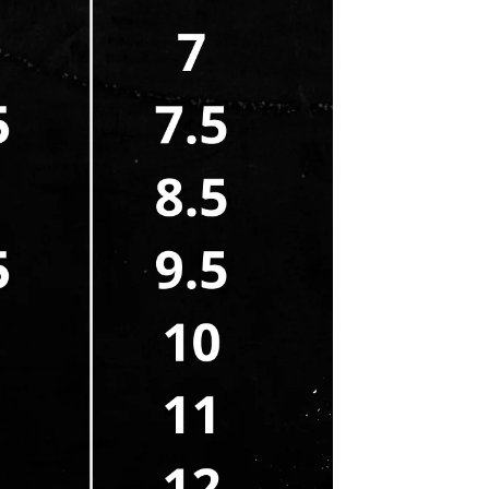
CADASTRE-SE E RECEBA 10% OFF NA SUA
PRIMEIRA COMPRA!
Seu e-mail
PEGAR CUPOM