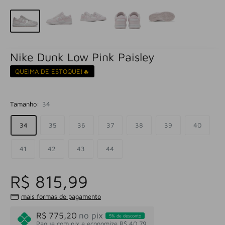
Nike Dunk Low Pink Paisley
QUEIMA DE ESTOQUE!🔥
Tamanho:
34
34
35
36
37
38
39
40
41
42
43
44
R$ 815,99
mais formas de pagamento
R$ 775,20
no pix
5% de desconto
Pague com pix e economize R$ 40,79