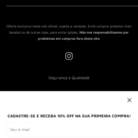
Política de Reembolso
Política de Envio
Termos de Serviço
Oferta exclusiva neste site oficial, sujeita a variação. Evite comprar produtos mais
baratos ou de outras lojas, para evitar golpes.
Não nos responsabilizamos por
problemas em compras fora deste site.
Segurança e Qualidade
Nós aceitamos
CADASTRE-SE E RECEBA 10% OFF NA SUA PRIMEIRA COMPRA!
Seu e-mail