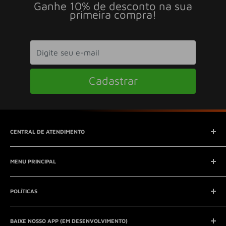
Ganhe 10% de desconto na sua
primeira compra!
Cadastrar
CENTRAL DE ATENDIMENTO
SAC (Serviço de Atendimento ao Consumidor)
MENU PRINCIPAL
E-mail:
contato@seucontato.com.br
Telefone:
41 8761-7286
Início
POLÍTICAS
Catálogo
Entrar em contato
Aviso Legal
QUEM SOMOS?
BAIXE NOSSO APP (EM DESENVOLVIMENTO)
Política de Privacidade