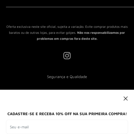
Política de Reembolso
Política de Envio
Termos de Serviço
Oferta exclusiva neste site oficial, sujeita a variação. Evite comprar produtos mais
baratos ou de outras lojas, para evitar golpes.
Não nos responsabilizamos por
problemas em compras fora deste site.
Segurança e Qualidade
Nós aceitamos
CADASTRE-SE E RECEBA 10% OFF NA SUA PRIMEIRA COMPRA!
Seu e-mail