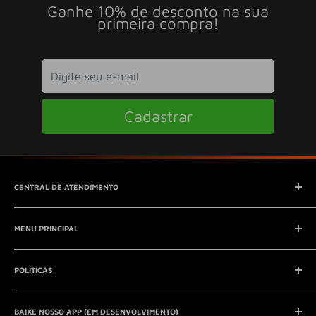
Ganhe 10% de desconto na sua
primeira compra!
Cadastrar
CENTRAL DE ATENDIMENTO
SAC (Serviço de Atendimento ao Consumidor)
MENU PRINCIPAL
E-mail:
contato@seucontato.com.br
Telefone:
41 8761-7286
Início
POLÍTICAS
Catálogo
Entrar em contato
Aviso Legal
QUEM SOMOS?
BAIXE NOSSO APP (EM DESENVOLVIMENTO)
Política de Privacidade