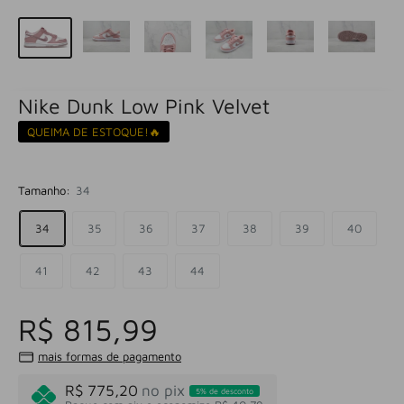
Nike Dunk Low Pink Velvet
QUEIMA DE ESTOQUE!🔥
Tamanho:
34
34
35
36
37
38
39
40
41
42
43
44
R$ 815,99
mais formas de pagamento
R$ 775,20
no pix
5% de desconto