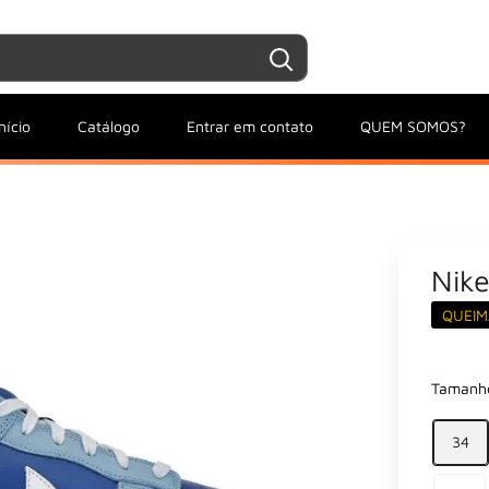
Entrar / Criar conta
Minha conta
nício
Catálogo
Entrar em contato
QUEM SOMOS?
Nik
QUEIM
Tamanh
34