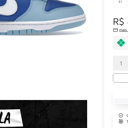
41
R$
mais