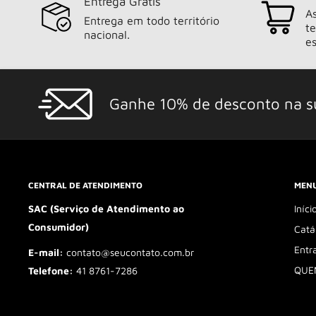
Entrega Grátis
As
Entrega em todo território
t
nacional.
es
Ganhe 10% de desconto na s
CENTRAL DE ATENDIMENTO
MENU
SAC (Serviço de Atendimento ao
Iníci
Consumidor)
Catá
Entr
E-mail:
contato@seucontato.com.br
QUE
Telefone:
41 8761-7286