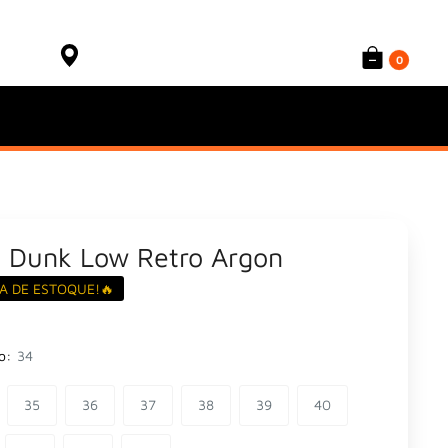
Onde está meu produto?
Sacola
Rastrear Pedido
0
e Dunk Low Retro Argon
A DE ESTOQUE!🔥
o:
34
35
36
37
38
39
40