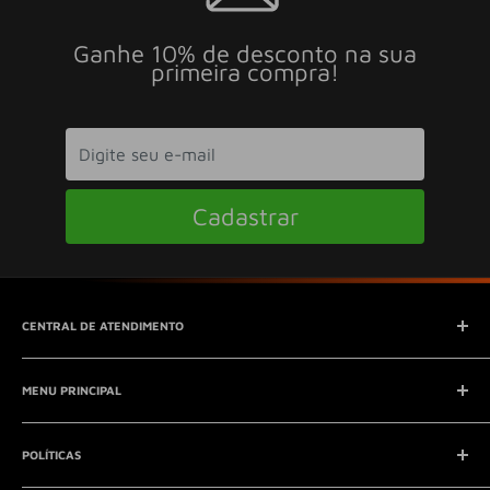
Ganhe 10% de desconto na sua
primeira compra!
Cadastrar
CENTRAL DE ATENDIMENTO
SAC (Serviço de Atendimento ao Consumidor)
MENU PRINCIPAL
E-mail:
contato@seucontato.com.br
Telefone:
41 8761-7286
Início
POLÍTICAS
Catálogo