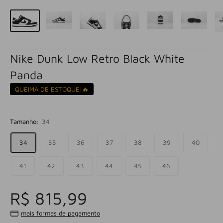
Nike Dunk Low Retro Black White
Panda
QUEIMA DE ESTOQUE!🔥
Tamanho:
34
34
35
36
37
38
39
40
41
42
43
44
45
46
R$ 815,99
mais formas de pagamento