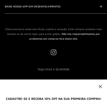
Entrar em contato
Aviso Legal
QUEM SOMOS?
BAIXE NOSSO APP (EM DESENVOLVIMENTO)
Política de Privacidade
Política de Reembolso
Política de Envio
Termos de Serviço
Oferta exclusiva neste site oficial, sujeita a variação. Evite comprar produtos mais
baratos ou de outras lojas, para evitar golpes.
Não nos responsabilizamos por
problemas em compras fora deste site.
Segurança e Qualidade
Nós aceitamos
CADASTRE-SE E RECEBA 10% OFF NA SUA PRIMEIRA COMPRA!