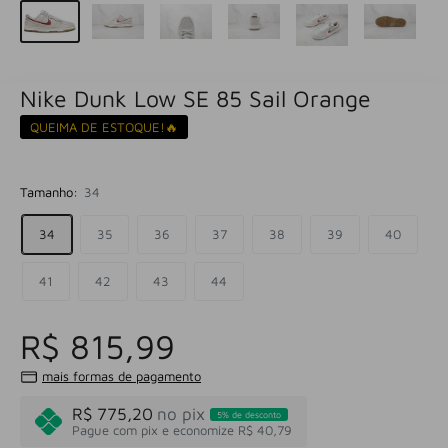
Nike Dunk Low SE 85 Sail Orange
QUEIMA DE ESTOQUE!🔥
Tamanho:
34
34
35
36
37
38
39
40
41
42
43
44
R$ 815,99
mais formas de pagamento
R$ 775,20
no pix
5% de desconto
Pague com pix e economize R$ 40,79