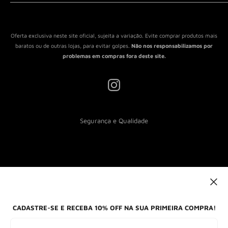
Política de Reembolso
Política de Envio
Termos de Serviço
Oferta exclusiva neste site oficial, sujeita a variação. Evite comprar produtos mais
baratos ou de outras lojas, para evitar golpes.
Não nos responsabilizamos por
problemas em compras fora deste site.
Segurança e Qualidade
Nós aceitamos
CADASTRE-SE E RECEBA 10% OFF NA SUA PRIMEIRA COMPRA!
Formas de envio