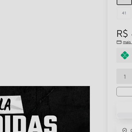
41
R$ 
mais