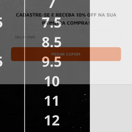
CADASTRE-SE E RECEBA 10% OFF NA SUA
PRIMEIRA COMPRA!
Seu e-mail
PEGAR CUPOM