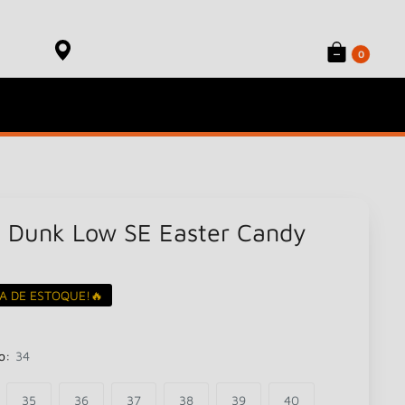
Onde está meu produto?
Sacola
Rastrear Pedido
0
e Dunk Low SE Easter Candy
A DE ESTOQUE!🔥
o:
34
35
36
37
38
39
40