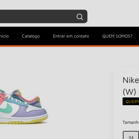
Entrar / Criar conta
Minha conta
nício
Catálogo
Entrar em contato
QUEM SOMOS?
Nik
(W)
QUEIM
Tamanh
34