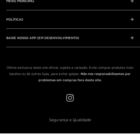
MENU PRINCIPAL
E-mail:
contato@seucontato.com.br
Telefone:
41 8761-7286
Início
POLÍTICAS
Catálogo
Entrar em contato
Aviso Legal
QUEM SOMOS?
BAIXE NOSSO APP (EM DESENVOLVIMENTO)
Política de Privacidade
Política de Reembolso
Política de Envio
Termos de Serviço
Oferta exclusiva neste site oficial, sujeita a variação. Evite comprar produtos mais
baratos ou de outras lojas, para evitar golpes.
Não nos responsabilizamos por
problemas em compras fora deste site.
Segurança e Qualidade