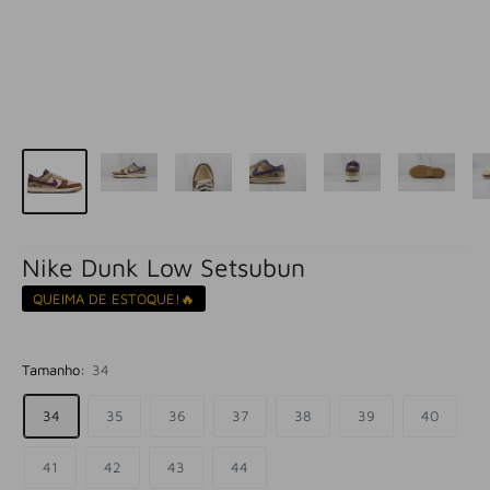
Nike Dunk Low Setsubun
QUEIMA DE ESTOQUE!🔥
Tamanho:
34
34
35
36
37
38
39
40
41
42
43
44