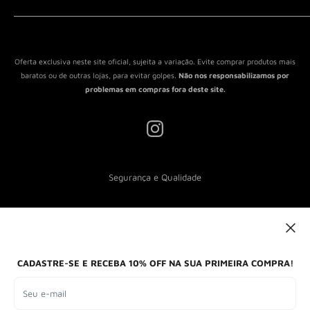
Política de Reembolso
Política de Envio
Termos de Serviço
Oferta exclusiva neste site oficial, sujeita a variação. Evite comprar produtos mais
baratos ou de outras lojas, para evitar golpes.
Não nos responsabilizamos por
problemas em compras fora deste site.
Segurança e Qualidade
Nós aceitamos
CADASTRE-SE E RECEBA 10% OFF NA SUA PRIMEIRA COMPRA!
Seu e-mail