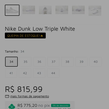
Nike Dunk Low Triple White
QUEIMA DE ESTOQUE!🔥
Tamanho:
34
34
35
36
37
38
39
40
41
42
43
44
R$ 815,99
mais formas de pagamento
R$ 775,20
no pix
5% de desconto