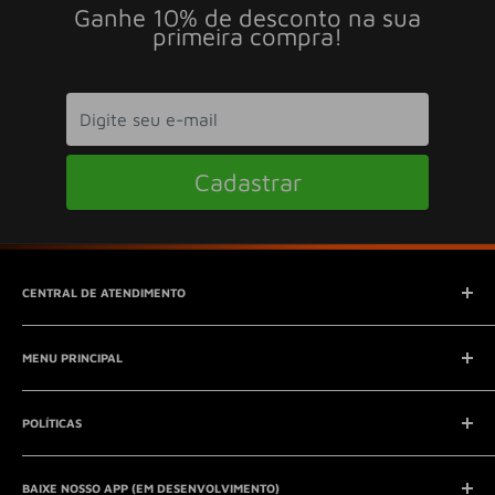
Ganhe 10% de desconto na sua
primeira compra!
Cadastrar
CENTRAL DE ATENDIMENTO
SAC (Serviço de Atendimento ao Consumidor)
MENU PRINCIPAL
E-mail:
contato@seucontato.com.br
Telefone:
41 8761-7286
Início
POLÍTICAS
Catálogo
Entrar em contato
Aviso Legal
QUEM SOMOS?
BAIXE NOSSO APP (EM DESENVOLVIMENTO)
Política de Privacidade