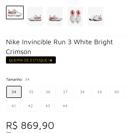
Nike Invincible Run 3 White Bright
Crimson
QUEIMA DE ESTOQUE!🔥
Tamanho:
34
34
35
36
37
38
39
40
41
42
43
44
R$ 869,90