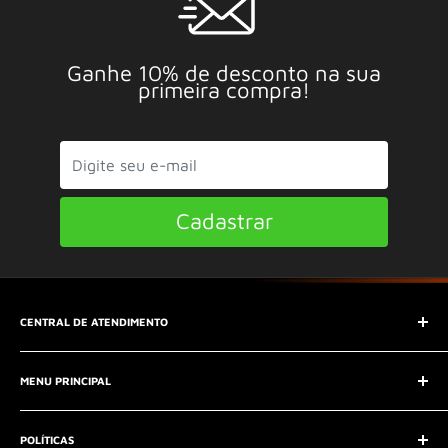
Ganhe 10% de desconto na sua
primeira compra!
Cadastrar
CENTRAL DE ATENDIMENTO
SAC (Serviço de Atendimento ao Consumidor)
MENU PRINCIPAL
E-mail:
contato@seucontato.com.br
Telefone:
41 8761-7286
Início
POLÍTICAS
Catálogo