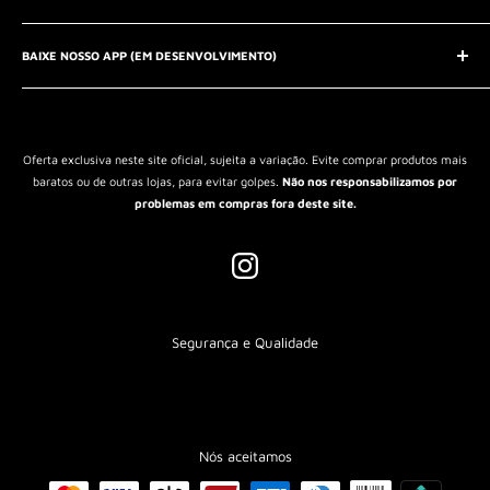
Entrar em contato
Aviso Legal
QUEM SOMOS?
BAIXE NOSSO APP (EM DESENVOLVIMENTO)
Política de Privacidade
Política de Reembolso
Política de Envio
Termos de Serviço
Oferta exclusiva neste site oficial, sujeita a variação. Evite comprar produtos mais
baratos ou de outras lojas, para evitar golpes.
Não nos responsabilizamos por
problemas em compras fora deste site.
Segurança e Qualidade
Nós aceitamos
CADASTRE-SE E RECEBA 10% OFF NA SUA PRIMEIRA COMPRA!