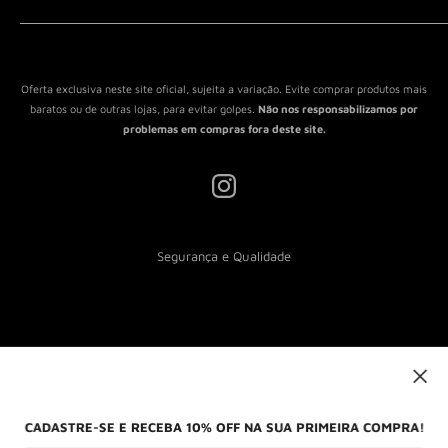
Política de Reembolso
Política de Envio
Termos de Serviço
Oferta exclusiva neste site oficial, sujeita a variação. Evite comprar produtos mais
baratos ou de outras lojas, para evitar golpes.
Não nos responsabilizamos por
problemas em compras fora deste site.
Segurança e Qualidade
Nós aceitamos
CADASTRE-SE E RECEBA 10% OFF NA SUA PRIMEIRA COMPRA!