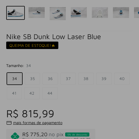
Nike SB Dunk Low Laser Blue
QUEIMA DE ESTOQUE!🔥
Tamanho:
34
34
35
36
37
38
39
40
41
42
44
R$ 815,99
mais formas de pagamento
R$ 775,20
no pix
5% de desconto