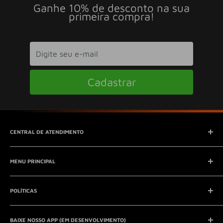
Ganhe 10% de desconto na sua
primeira compra!
Cadastrar
CENTRAL DE ATENDIMENTO
SAC (Serviço de Atendimento ao Consumidor)
MENU PRINCIPAL
E-mail:
contato@seucontato.com.br
Telefone:
41 8761-7286
Início
POLÍTICAS
Catálogo
Entrar em contato
Aviso Legal
QUEM SOMOS?
BAIXE NOSSO APP (EM DESENVOLVIMENTO)
Política de Privacidade