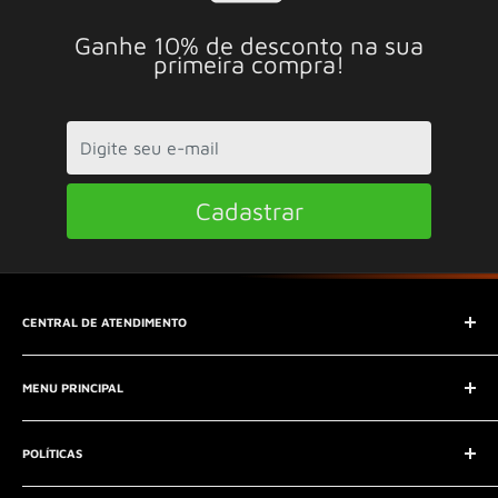
Ganhe 10% de desconto na sua
primeira compra!
Cadastrar
CENTRAL DE ATENDIMENTO
SAC (Serviço de Atendimento ao Consumidor)
MENU PRINCIPAL
E-mail:
contato@seucontato.com.br
Telefone:
41 8761-7286
Início
POLÍTICAS
Catálogo
Entrar em contato
Aviso Legal