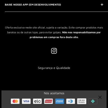
QUEM SOMOS?
BAIXE NOSSO APP (EM DESENVOLVIMENTO)
Política de Privacidade
Política de Reembolso
Política de Envio
Termos de Serviço
Oferta exclusiva neste site oficial, sujeita a variação. Evite comprar produtos mais
baratos ou de outras lojas, para evitar golpes.
Não nos responsabilizamos por
problemas em compras fora deste site.
Segurança e Qualidade
Nós aceitamos