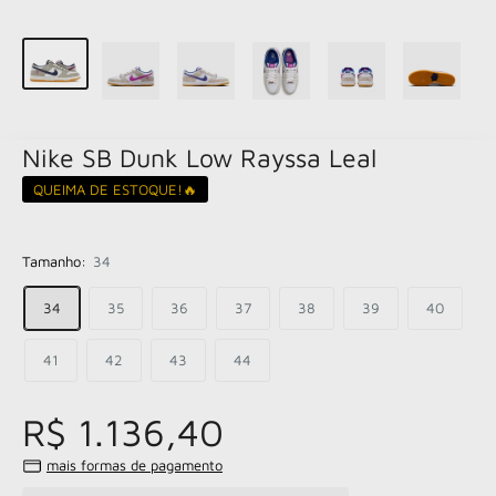
Nike SB Dunk Low Rayssa Leal
QUEIMA DE ESTOQUE!🔥
Tamanho:
34
34
35
36
37
38
39
40
41
42
43
44
R$ 1.136,40
mais formas de pagamento