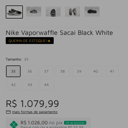
Nike Vaporwaffle Sacai Black White
QUEIMA DE ESTOQUE!🔥
Tamanho:
35
35
36
37
38
39
40
41
42
43
44
R$ 1.079,99
mais formas de pagamento
R$ 1.026,00
no pix
5% de desconto
Pague com pix e economize R$ 53,99