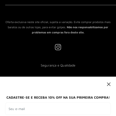
Política de Reembolso
Política de Envio
Termos de Serviço
Oferta exclusiva neste site oficial, sujeita a variação. Evite comprar produtos mais
baratos ou de outras lojas, para evitar golpes.
Não nos responsabilizamos por
problemas em compras fora deste site.
Segurança e Qualidade
Nós aceitamos
CADASTRE-SE E RECEBA 10% OFF NA SUA PRIMEIRA COMPRA!
Seu e-mail