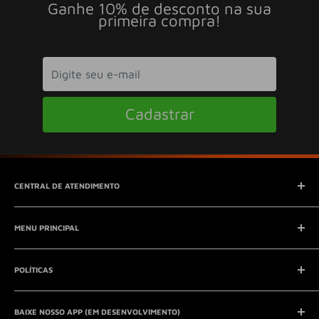
Ganhe 10% de desconto na sua
primeira compra!
Cadastrar
CENTRAL DE ATENDIMENTO
SAC (Serviço de Atendimento ao Consumidor)
MENU PRINCIPAL
E-mail:
contato@seucontato.com.br
Telefone:
41 8761-7286
Início
POLÍTICAS
Catálogo
Entrar em contato
Aviso Legal
QUEM SOMOS?
BAIXE NOSSO APP (EM DESENVOLVIMENTO)
Política de Privacidade