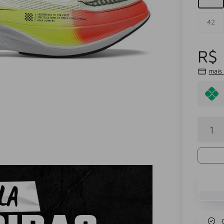
42
R$ 
mais