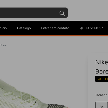
Entrar / Criar conta
Minha conta
nício
Catálogo
Entrar em contato
QUEM SOMOS?
 V...
Nik
Bare
QUEIM
Tamanh
34