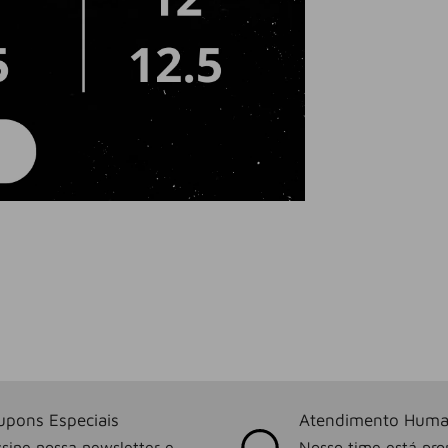
upons Especiais
Atendimento Huma
sine nossa newsletter e
Nosso time está pro