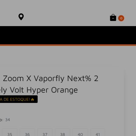
Onde está meu produto?
Sacola
Rastrear Pedido
0
e Zoom X Vaporfly Next% 2
ly Volt Hyper Orange
A DE ESTOQUE!🔥
o:
34
35
36
37
38
40
41