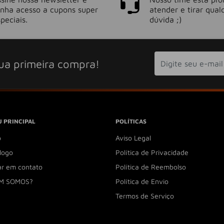
enha acesso a cupons super
atender e tirar qual
peciais.
dúvida ;)
ua primeira compra!
 PRINCIPAL
POLÍTICAS
o
Aviso Legal
logo
Política de Privacidade
ar em contato
Política de Reembolso
M SOMOS?
Política de Envio
Termos de Serviço